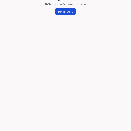
l.NAME.replaceAll is not a function
Tekrar Dene